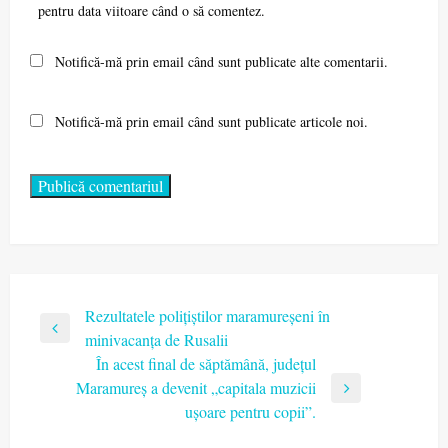
pentru data viitoare când o să comentez.
Notifică-mă prin email când sunt publicate alte comentarii.
Notifică-mă prin email când sunt publicate articole noi.
Navigare
Rezultatele polițiștilor maramureșeni în
Previous
minivacanța de Rusalii
în
Post
În acest final de săptămână, județul
articole
Maramureș a devenit „capitala muzicii
Next
ușoare pentru copii”.
Post