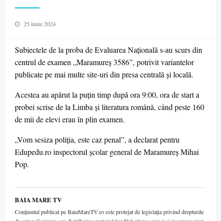
Posted
25 iunie 2024
on
Subiectele de la proba de Evaluarea Națională s-au scurs din
centrul de examen „Maramureș 3586”, potrivit variantelor
publicate pe mai multe site-uri din presa centrală și locală.
Acestea au apărut la puțin timp după ora 9:00, ora de start a
probei scrise de la Limba și literatura română, când peste 160
de mii de elevi erau în plin examen.
„Vom sesiza poliția, este caz penal”, a declarat pentru
Edupedu.ro inspectorul școlar general de Maramureș Mihai
Pop.
BAIA MARE TV
Conținutul publicat pe BaiaMareTV.ro este protejat de legislația privind drepturile