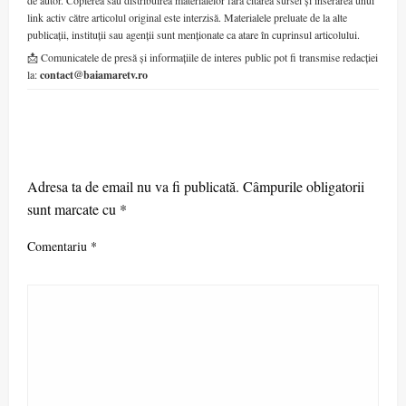
de autor. Copierea sau distribuirea materialelor fără citarea sursei și inserarea unui
link activ către articolul original este interzisă. Materialele preluate de la alte
publicații, instituții sau agenții sunt menționate ca atare în cuprinsul articolului.
📩 Comunicatele de presă și informațiile de interes public pot fi transmise redacției
la:
contact@baiamaretv.ro
LEAVE A RESPONSE
Adresa ta de email nu va fi publicată.
Câmpurile obligatorii
sunt marcate cu
*
Comentariu
*