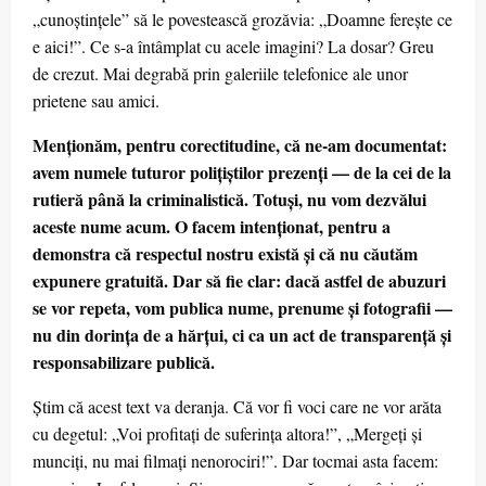
„cunoștințele” să le povestească grozăvia: „Doamne ferește ce
e aici!”. Ce s-a întâmplat cu acele imagini? La dosar? Greu
de crezut. Mai degrabă prin galeriile telefonice ale unor
prietene sau amici.
Menționăm, pentru corectitudine, că ne-am documentat:
avem numele tuturor polițiștilor prezenți — de la cei de la
rutieră până la criminalistică. Totuși, nu vom dezvălui
aceste nume acum. O facem intenționat, pentru a
demonstra că respectul nostru există și că nu căutăm
expunere gratuită. Dar să fie clar: dacă astfel de abuzuri
se vor repeta, vom publica nume, prenume și fotografii —
nu din dorința de a hărțui, ci ca un act de transparență și
responsabilizare publică.
Știm că acest text va deranja. Că vor fi voci care ne vor arăta
cu degetul: „Voi profitați de suferința altora!”, „Mergeți și
munciți, nu mai filmați nenorociri!”. Dar tocmai asta facem: