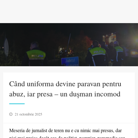
Când uniforma devine paravan pentru
abuz, iar presa – un dușman incomod
Posted
21 octombrie 2025
on
Meseria de jurnalist de teren nu e cu nimic mai presus, dar
nici mai prejos decât cea de polițist, pompier, paramedic sau