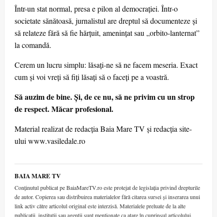
Într-un stat normal, presa e pilon al democrației. Într-o
societate sănătoasă, jurnalistul are dreptul să documenteze și
să relateze fără să fie hărțuit, amenințat sau „orbito-lanternat”
la comandă.
Cerem un lucru simplu: lăsați-ne să ne facem meseria. Exact
cum și voi vreți să fiți lăsați să o faceți pe a voastră.
Să auzim de bine. Și, de ce nu, să ne privim cu un strop
de respect. Măcar profesional.
Material realizat de redacția Baia Mare TV și redacția site-
ului www.vasiledale.ro
BAIA MARE TV
Conținutul publicat pe BaiaMareTV.ro este protejat de legislația privind drepturile
de autor. Copierea sau distribuirea materialelor fără citarea sursei și inserarea unui
link activ către articolul original este interzisă. Materialele preluate de la alte
publicații, instituții sau agenții sunt menționate ca atare în cuprinsul articolului.