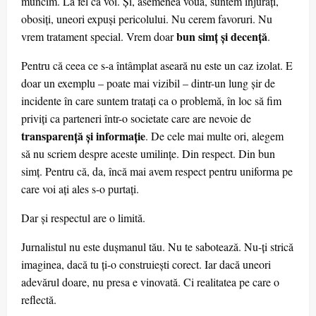
muncim. La fel ca voi. Și, asemenea vouă, suntem înjurați,
obosiți, uneori expuși pericolului. Nu cerem favoruri. Nu
bun simț și decență
vrem tratament special. Vrem doar
.
Pentru că ceea ce s-a întâmplat aseară nu este un caz izolat. E
doar un exemplu – poate mai vizibil – dintr-un lung șir de
incidente în care suntem tratați ca o problemă, în loc să fim
priviți ca parteneri într-o societate care are nevoie de
transparență și informație
. De cele mai multe ori, alegem
să nu scriem despre aceste umilințe. Din respect. Din bun
simț. Pentru că, da, încă mai avem respect pentru uniforma pe
care voi ați ales s-o purtați.
Dar și respectul are o limită.
Jurnalistul nu este dușmanul tău. Nu te sabotează. Nu-ți strică
imaginea, dacă tu ți-o construiești corect. Iar dacă uneori
adevărul doare, nu presa e vinovată. Ci realitatea pe care o
reflectă.