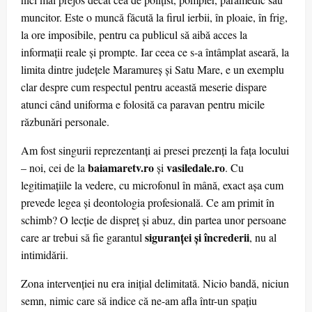
muncitor. Este o muncă făcută la firul ierbii, în ploaie, în frig,
la ore imposibile, pentru ca publicul să aibă acces la
informații reale și prompte. Iar ceea ce s-a întâmplat aseară, la
limita dintre județele Maramureș și Satu Mare, e un exemplu
clar despre cum respectul pentru această meserie dispare
atunci când uniforma e folosită ca paravan pentru micile
răzbunări personale.
Am fost singurii reprezentanți ai presei prezenți la fața locului
baiamaretv.ro
vasiledale.ro
– noi, cei de la
și
. Cu
legitimațiile la vedere, cu microfonul în mână, exact așa cum
prevede legea și deontologia profesională. Ce am primit în
schimb? O lecție de dispreț și abuz, din partea unor persoane
siguranței și încrederii
care ar trebui să fie garantul
, nu al
intimidării.
Zona intervenției nu era inițial delimitată. Nicio bandă, niciun
semn, nimic care să indice că ne-am afla într-un spațiu