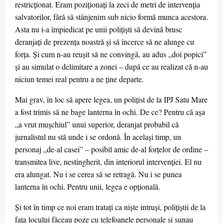
restricționat. Eram poziționați la zeci de metri de intervenția
salvatorilor, fără să stânjenim sub nicio formă munca acestora.
Asta nu i-a împiedicat pe unii polițiști să devină brusc
deranjați de prezența noastră și să încerce să ne alunge cu
forța. Și cum n-au reușit să ne convingă, au adus „doi popici”
și au simulat o delimitare a zonei – după ce au realizat că n-au
niciun temei real pentru a ne ține departe.
Mai grav, în loc să apere legea, un polițist de la IPJ Satu Mare
a fost trimis să ne bage lanterna în ochi. De ce? Pentru că așa
„a vrut mușchiul” unui superior, deranjat probabil că
jurnalistul nu stă unde i se ordonă. În același timp, un
personaj „de-al casei” – posibil amic de-al forțelor de ordine –
transmitea live, nestingherit, din interiorul intervenției. El nu
era alungat. Nu i se cerea să se retragă. Nu i se punea
lanterna în ochi. Pentru unii, legea e opțională.
Și tot în timp ce noi eram tratați ca niște intruși, polițiștii de la
fața locului făceau poze cu telefoanele personale și sunau