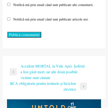
Notifică-mă prin email când sunt publicate alte comentarii.
Notifică-mă prin email când sunt publicate articole noi.
Navigare
Accident MORTAL la Viile Apei. Șoferul
a fost găsit mort, iar alte două posibile
în
Previous
victime sunt căutate
articole
Post
RCA obligatoriu pentru trotinete și biciclete
Next
electrice
Post