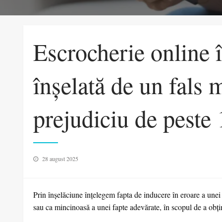
Escrocherie online 
înșelată de un fals m
prejudiciu de peste 
Posted
28 august 2025
on
Prin înșelăciune înțelegem fapta de inducere în eroare a une
sau ca mincinoasă a unei fapte adevărate, în scopul de a obțin