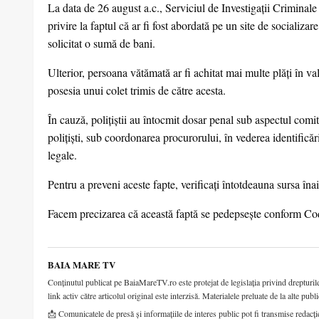
La data de 26 august a.c., Serviciul de Investigații Criminale
privire la faptul că ar fi fost abordată pe un site de socializare
solicitat o sumă de bani.
Ulterior, persoana vătămată ar fi achitat mai multe plăți în val
posesia unui colet trimis de către acesta.
În cauză, polițiștii au întocmit dosar penal sub aspectul comite
polițiști, sub coordonarea procurorului, în vederea identificăr
legale.
Pentru a preveni aceste fapte, verificați întotdeauna sursa îna
Facem precizarea că această faptă se pedepsește conform Codu
BAIA MARE TV
Conținutul publicat pe BaiaMareTV.ro este protejat de legislația privind drepturile 
link activ către articolul original este interzisă. Materialele preluate de la alte publi
📩 Comunicatele de presă și informațiile de interes public pot fi transmise redacți