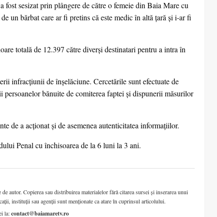
 a fost sesizat prin plângere de către o femeie din Baia Mare cu
 de un bărbat care ar fi pretins că este medic în altă țară și i-ar fi
oare totală de 12.397 către diverși destinatari pentru a intra în
rii infracţiunii de înşelăciune. Cercetările sunt efectuate de
ii persoanelor bănuite de comiterea faptei și dispunerii măsurilor
inte de a acționat și de asemenea autenticitatea informațiilor.
lui Penal cu închisoarea de la 6 luni la 3 ani.
de autor. Copierea sau distribuirea materialelor fără citarea sursei și inserarea unui
cații, instituții sau agenții sunt menționate ca atare în cuprinsul articolului.
ei la:
contact@baiamaretv.ro