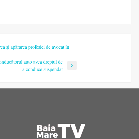
a și apărarea profesiei de avocat în
Conducătorul auto avea dreptul de
a conduce suspendat