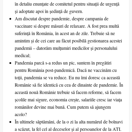
în detaliu enunțate de comitetul pentru situații de urgență
și adoptate apoi în ședință de guvern.
Am discutat despre pandemie, despre campania de
vaccinare si despre măsuri de relaxare. A fost prea multă
suferință în România, în acest an de zile. Trebuie să ne
amintim și de cei care au făcut posibilă gestionarea acestei
pandemii – datorăm mulțumiri medicilor și personalului
medical;
Pandemia parcă s-a redus un pic, suntem în pregătiri
pentru România post-pandemică. Dacă ne vaccinăm cu
toții, pandemia se va reduce. Eu nu îmi doresc ca această
Românie să fie identică cu cea de dinainte de pandemie. În
această nouă Românie trebuie să facem reforme, să facem
școlile mai sigure, economia crește, salariile cresc iar viața
românilor devine mai bună. Cum putem să ajungem
acolo?
În ultimele săptămâni, de la o zi la alta numărul de bolnavi
a scăzut, la fel cel al deceselor și al persoanelor de la ATI.