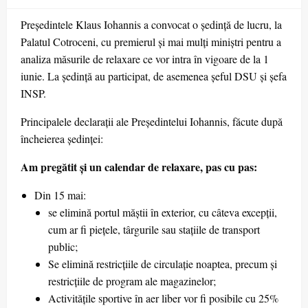
Președintele Klaus Iohannis a convocat o ședință de lucru, la
Palatul Cotroceni, cu premierul și mai mulți miniștri pentru a
analiza măsurile de relaxare ce vor intra în vigoare de la 1
iunie. La ședință au participat, de asemenea șeful DSU și șefa
INSP.
Principalele declarații ale Președintelui Iohannis, făcute după
încheierea ședinței:
Am pregătit și un calendar de relaxare, pas cu pas:
Din 15 mai:
se elimină portul măștii în exterior, cu câteva excepții,
cum ar fi piețele, târgurile sau stațiile de transport
public;
Se elimină restricțiile de circulație noaptea, precum și
restricțiile de program ale magazinelor;
Activitățile sportive în aer liber vor fi posibile cu 25%