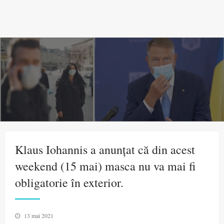
Klaus Iohannis a anunțat că din acest
weekend (15 mai) masca nu va mai fi
obligatorie în exterior.
Posted
13 mai 2021
on