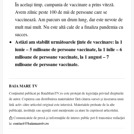
În același timp, campania de vaccinare a prins viteză.
Avem zilnic peste 100 de mii de persoane care se
vaccinează. Am parcurs un drum lung, dar este nevoie de
mult mai mult. Nu este altă cale de a finaliza pandemia cu
succes.
Astăzi am stabilit următoarele ținte de vaccinare: la 1
iunie – 5 milioane de persoane vaccinate, la 1 iulie – 6
milioane de persoane vaccinate, la 1 august – 7
milioane de persoane vaccinate.
BAIA MARE TV
Conținutul publicat pe BaiaMareTV.ro este protejat de legislația privind drepturile
de autor. Copierea sau distribuirea materialelor fără citarea sursei și inserarea unui
link activ către articolul original este interzisă. Materialele preluate de la alte
publicații, instituții sau agenții sunt menționate ca atare în cuprinsul articolului.
📩 Comunicatele de presă și informațiile de interes public pot fi transmise redacției
la:
contact@baiamaretv.ro