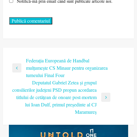
Notifică-mă prin email când sunt publicate articole noi.
Navigare
Federația Europeană de Handbal
mulțumește CS Minaur pentru organizarea
în
Previous
turneului Final Four
articole
Post
Deputatul Gabriel Zetea și grupul
consilierilor județeni PSD propun acordarea
titlului de cetățean de onoare post-mortem
Next
lui Ioan Dulf, primul președinte al CJ
Post
Maramureș