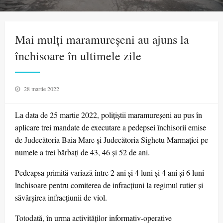
Mai mulți maramureșeni au ajuns la
închisoare în ultimele zile
Posted
28 martie 2022
on
La data de 25 martie 2022, polițiștii maramureșeni au pus în
aplicare trei mandate de executare a pedepsei închisorii emise
de Judecătoria Baia Mare și Judecătoria Sighetu Marmației pe
numele a trei bărbați de 43, 46 și 52 de ani.
Pedeapsa primită variază între 2 ani și 4 luni și 4 ani și 6 luni
închisoare pentru comiterea de infracțiuni la regimul rutier și
săvârșirea infracțiunii de viol.
Totodată, în urma activităților informativ-operative