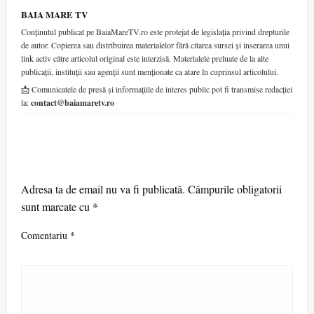
BAIA MARE TV
Conținutul publicat pe BaiaMareTV.ro este protejat de legislația privind drepturile
de autor. Copierea sau distribuirea materialelor fără citarea sursei și inserarea unui
link activ către articolul original este interzisă. Materialele preluate de la alte
publicații, instituții sau agenții sunt menționate ca atare în cuprinsul articolului.
📩 Comunicatele de presă și informațiile de interes public pot fi transmise redacției
la:
contact@baiamaretv.ro
LEAVE A RESPONSE
Adresa ta de email nu va fi publicată.
Câmpurile obligatorii
sunt marcate cu
*
Comentariu
*