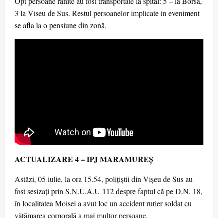
Opt persoane rănite au fost transportate la spital: 5 – la Borsa,
3 la Viseu de Sus. Restul persoanelor implicate in eveniment
se afla la o pensiune din zonă.
ACTUALIZARE 4 – IPJ MARAMUREŞ
Astăzi, 05 iulie, la ora 15.54, polițiștii din Vișeu de Sus au
fost sesizați prin S.N.U.A.U 112 despre faptul că pe D.N. 18,
în localitatea Moisei a avut loc un accident rutier soldat cu
vătămarea corporală a mai multor persoane.