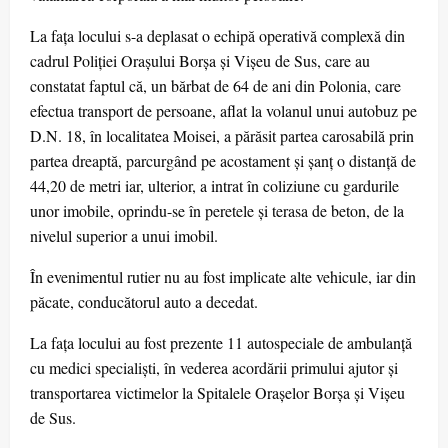
La fața locului s-a deplasat o echipă operativă complexă din
cadrul Poliției Orașului Borșa și Vișeu de Sus, care au
constatat faptul că, un bărbat de 64 de ani din Polonia, care
efectua transport de persoane, aflat la volanul unui autobuz pe
D.N. 18, în localitatea Moisei, a părăsit partea carosabilă prin
partea dreaptă, parcurgând pe acostament și șanț o distanță de
44,20 de metri iar, ulterior, a intrat în coliziune cu gardurile
unor imobile, oprindu-se în peretele și terasa de beton, de la
nivelul superior a unui imobil.
În evenimentul rutier nu au fost implicate alte vehicule, iar din
păcate, conducătorul auto a decedat.
La fața locului au fost prezente 11 autospeciale de ambulanță
cu medici specialiști, în vederea acordării primului ajutor și
transportarea victimelor la Spitalele Orașelor Borșa și Vișeu
de Sus.