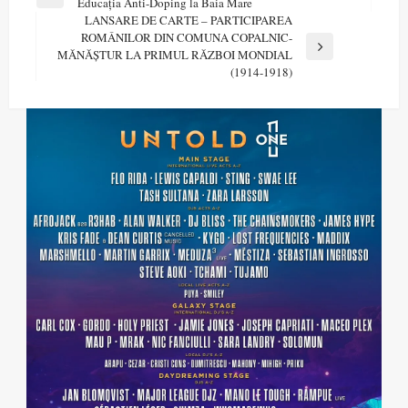
Previous
Educația Anti-Doping la Baia Mare
în
Post
LANSARE DE CARTE – PARTICIPAREA
articole
ROMÂNILOR DIN COMUNA COPALNIC-
Next
MĂNĂȘTUR LA PRIMUL RĂZBOI MONDIAL
Post
(1914-1918)