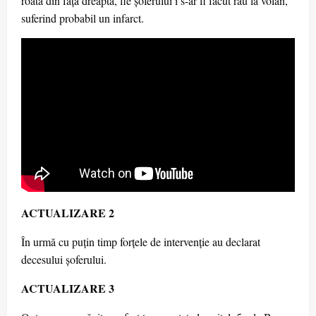
roata din față dreapta, fie șoferului i s-ar fi făcut rău la volan,
suferind probabil un infarct.
ACTUALIZARE 2
În urmă cu puțin timp forțele de intervenție au declarat
decesului șoferului.
ACTUALIZARE 3