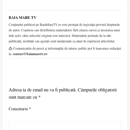
BAIA MARE TV
Conținutul publicat pe BaiaMareTV.ro este protejat de legislația privind drepturile
de autor. Copierea sau distribuirea materialelor fără citarea sursei și inserarea unui
link activ către articolul original este interzisă. Materialele preluate de la alte
publicații, instituții sau agenții sunt menționate ca atare în cuprinsul articolului.
📩 Comunicatele de presă și informațiile de interes public pot fi transmise redacției
la:
contact@baiamaretv.ro
LEAVE A RESPONSE
Adresa ta de email nu va fi publicată.
Câmpurile obligatorii
sunt marcate cu
*
Comentariu
*