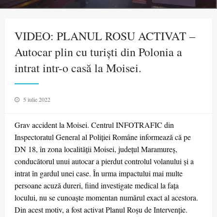
VIDEO: PLANUL ROSU ACTIVAT –
Autocar plin cu turişti din Polonia a
intrat intr-o casă la Moisei.
Posted
5 iulie 2022
on
Grav accident la Moisei. Centrul INFOTRAFIC din
Inspectoratul General al Poliției Române informează că pe
DN 18, în zona localității Moisei, județul Maramureș,
conducătorul unui autocar a pierdut controlul volanului și a
intrat în gardul unei case. În urma impactului mai multe
persoane acuză dureri, fiind investigate medical la fața
locului, nu se cunoaște momentan numărul exact al acestora.
Din acest motiv, a fost activat Planul Roșu de Intervenție.