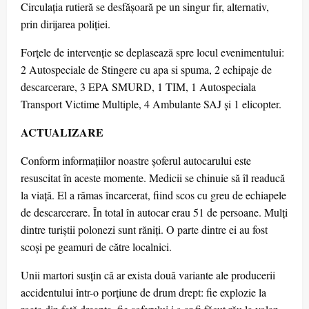
Circulația rutieră se desfășoară pe un singur fir, alternativ,
prin dirijarea poliției.
Forțele de intervenție se deplasează spre locul evenimentului:
2 Autospeciale de Stingere cu apa si spuma, 2 echipaje de
descarcerare, 3 EPA SMURD, 1 TIM, 1 Autospeciala
Transport Victime Multiple, 4 Ambulante SAJ și 1 elicopter.
ACTUALIZARE
Conform informațiilor noastre șoferul autocarului este
resuscitat în aceste momente. Medicii se chinuie să îl readucă
la viață. El a rămas încarcerat, fiind scos cu greu de echiapele
de descarcerare. În total în autocar erau 51 de persoane. Mulți
dintre turiștii polonezi sunt răniți. O parte dintre ei au fost
scoși pe geamuri de către localnici.
Unii martori susțin că ar exista două variante ale producerii
accidentului într-o porțiune de drum drept: fie explozie la