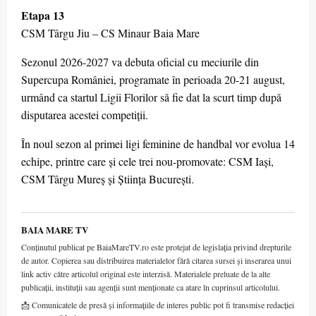
Etapa 13
CSM Târgu Jiu – CS Minaur Baia Mare
Sezonul 2026-2027 va debuta oficial cu meciurile din
Supercupa României, programate în perioada 20-21 august,
urmând ca startul Ligii Florilor să fie dat la scurt timp după
disputarea acestei competiții.
În noul sezon al primei ligi feminine de handbal vor evolua 14
echipe, printre care și cele trei nou-promovate: CSM Iași,
CSM Târgu Mureș și Știința București.
BAIA MARE TV
Conținutul publicat pe BaiaMareTV.ro este protejat de legislația privind drepturile
de autor. Copierea sau distribuirea materialelor fără citarea sursei și inserarea unui
link activ către articolul original este interzisă. Materialele preluate de la alte
publicații, instituții sau agenții sunt menționate ca atare în cuprinsul articolului.
📩 Comunicatele de presă și informațiile de interes public pot fi transmise redacției