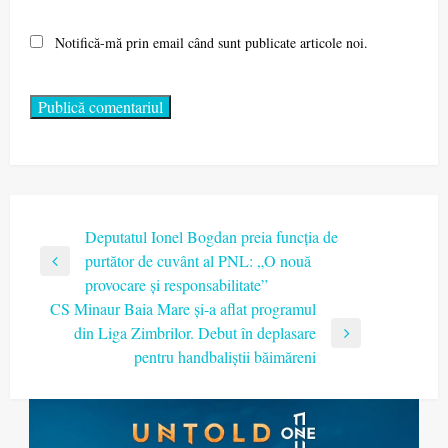
Notifică-mă prin email când sunt publicate articole noi.
Navigare
Deputatul Ionel Bogdan preia funcția de
purtător de cuvânt al PNL: „O nouă
în
Previous
provocare și responsabilitate”
articole
Post
CS Minaur Baia Mare și-a aflat programul
din Liga Zimbrilor. Debut în deplasare
Next
pentru handbaliștii băimăreni
Post