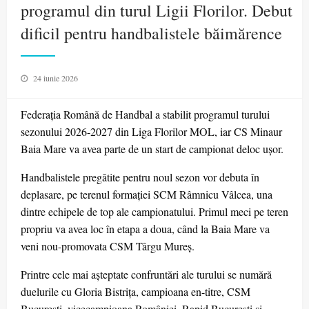
programul din turul Ligii Florilor. Debut
dificil pentru handbalistele băimărence
Posted
24 iunie 2026
on
Federația Română de Handbal a stabilit programul turului
sezonului 2026-2027 din Liga Florilor MOL, iar CS Minaur
Baia Mare va avea parte de un start de campionat deloc ușor.
Handbalistele pregătite pentru noul sezon vor debuta în
deplasare, pe terenul formației SCM Râmnicu Vâlcea, una
dintre echipele de top ale campionatului. Primul meci pe teren
propriu va avea loc în etapa a doua, când la Baia Mare va
veni nou-promovata CSM Târgu Mureș.
Printre cele mai așteptate confruntări ale turului se numără
duelurile cu Gloria Bistrița, campioana en-titre, CSM
București, vicecampioana României, Rapid București și