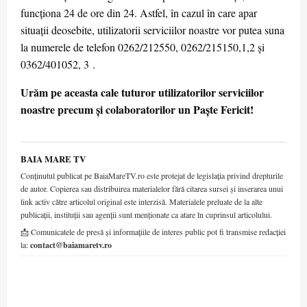
funcționa 24 de ore din 24. Astfel, în cazul în care apar
situații deosebite, utilizatorii serviciilor noastre vor putea suna
la numerele de telefon 0262/212550, 0262/215150,1,2 și
0362/401052, 3 .
Urăm pe aceasta cale tuturor utilizatorilor serviciilor
noastre precum și colaboratorilor un Paște Fericit!
BAIA MARE TV
Conținutul publicat pe BaiaMareTV.ro este protejat de legislația privind drepturile
de autor. Copierea sau distribuirea materialelor fără citarea sursei și inserarea unui
link activ către articolul original este interzisă. Materialele preluate de la alte
publicații, instituții sau agenții sunt menționate ca atare în cuprinsul articolului.
📩 Comunicatele de presă și informațiile de interes public pot fi transmise redacției
la:
contact@baiamaretv.ro
LEAVE A RESPONSE