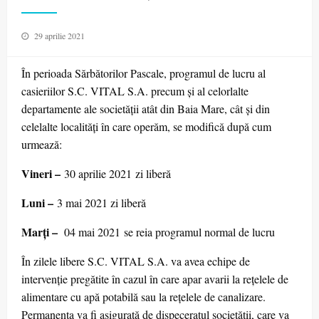
Posted
29 aprilie 2021
on
În perioada Sărbătorilor Pascale, programul de lucru al
casieriilor S.C. VITAL S.A. precum și al celorlalte
departamente ale societății atât din Baia Mare, cât și din
celelalte localități în care operăm, se modifică după cum
urmează:
Vineri –
30 aprilie 2021 zi liberă
Luni –
3 mai 2021 zi liberă
Marți –
04 mai 2021 se reia programul normal de lucru
În zilele libere S.C. VITAL S.A. va avea echipe de
intervenție pregătite în cazul în care apar avarii la rețelele de
alimentare cu apă potabilă sau la rețelele de canalizare.
Permanența va fi asigurată de dispeceratul societății, care va