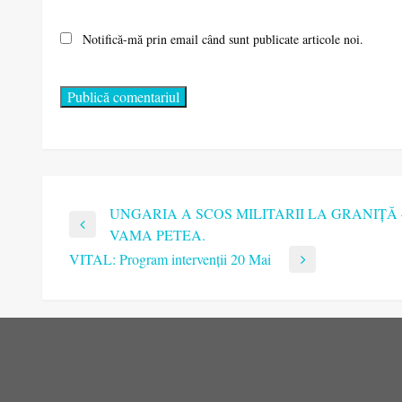
Notifică-mă prin email când sunt publicate articole noi.
Navigare
UNGARIA A SCOS MILITARII LA GRANIȚĂ 
Previous
VAMA PETEA.
Post
VITAL: Program intervenții 20 Mai
în
Next
Post
articole