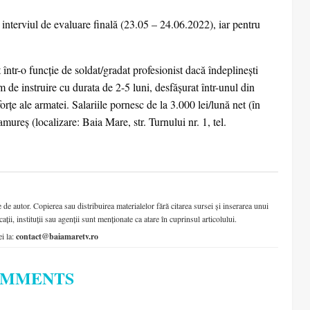
i interviul de evaluare finală (23.05 – 24.06.2022), iar pentru
 într-o funcție de soldat/gradat profesionist dacă îndeplinești
m de instruire cu durata de 2-5 luni, desfăşurat într-unul din
 forţe ale armatei. Salariile pornesc de la 3.000 lei/lună net (în
ureș (localizare: Baia Mare, str. Turnului nr. 1, tel.
de autor. Copierea sau distribuirea materialelor fără citarea sursei și inserarea unui
cații, instituții sau agenții sunt menționate ca atare în cuprinsul articolului.
ei la:
contact@baiamaretv.ro
OMMENTS