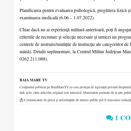
Planificarea pentru evaluarea psihologică, pregătirea fizică ș
examinarea medicală (6.06 – 1.07.2022).
Chiar dacă nu ai experiență militară anterioară, poți fi angajat
criteriile de recrutare și selecție necesare și urmezi un progra
centrele de instruire/unităţile de instrucţie ale categoriilor de
mână). Detalii suplimentare, la Centrul Militar Județean Maram
0262.211.088).
BAIA MARE TV
Conținutul publicat pe BaiaMareTV.ro este protejat de legislația privind drepturile 
link activ către articolul original este interzisă. Materialele preluate de la alte publi
📩 Comunicatele de presă și informațiile de interes public pot fi transmise redacți
1 C