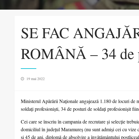
SE FAC ANGAJĂ
ROMÂNĂ – 34 de p
Posted
19 mai 2022
on
Ministerul Apărării Naționale angajează 1.180 de locuri de maiş
soldați profesioniști, 34 de posturi de soldați profesionișit f
Cei care se înscriu în campania de recrutare și selecție trebui
domiciliul în județul Maramureș (nu sunt admiși cei cu vize de 
și 45 de ani, diplomă de absolvire a învățământului postliceal