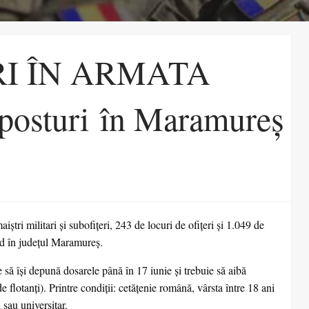
RI ÎN ARMATA
osturi în Maramureș
tri militari şi subofiţeri, 243 de locuri de ofiţeri şi 1.049 de
iind în județul Maramureș.
e să își depună dosarele până în 17 iunie și trebuie să aibă
flotanți). Printre condiții: cetățenie română, vârsta între 18 ani
 sau universitar.