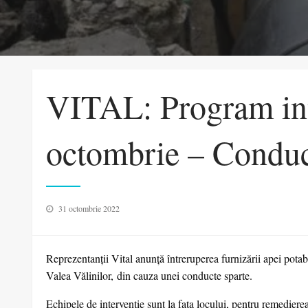
VITAL: Program int
octombrie – Conduct
Posted
31 octombrie 2022
on
Reprezentanţii Vital anunţă întreruperea furnizării apei potabi
Valea Vălinilor, din cauza unei conducte sparte.
Echipele de intervenție sunt la fața locului, pentru remedierea 