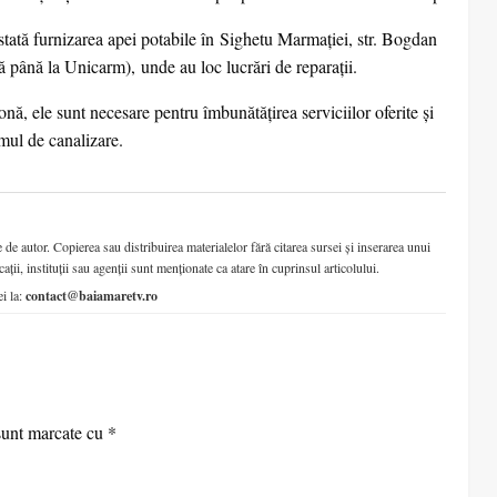
istată furnizarea apei potabile în Sighetu Marmaţiei, str. Bogdan
ână la Unicarm), unde au loc lucrări de reparații.
onă, ele sunt necesare pentru îmbunătățirea serviciilor oferite și
emul de canalizare.
de autor. Copierea sau distribuirea materialelor fără citarea sursei și inserarea unui
cații, instituții sau agenții sunt menționate ca atare în cuprinsul articolului.
ei la:
contact@baiamaretv.ro
sunt marcate cu
*