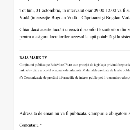
Tot luni, 31 octombrie, în intervalul orar 09.00-12.00 va fi s
Vodă (intersecție Bogdan Vodă – Căprioarei și Bogdan Vodă p
Chiar dacă aceste lucrări creează disconfort locuitorilor din z
pentru a asigura locuitorilor accesul la apă potabilă și la sist
BAIA MARE TV
Conținutul publicat pe BaiaMareTV.ro este protejat de legislația privind drepturile 
link activ către articolul original este interzisă. Materialele preluate de la alte publi
📩 Comunicatele de presă și informațiile de interes public pot fi transmise redacți
LEAVE A RESPONSE
Adresa ta de email nu va fi publicată.
Câmpurile obligatorii 
Comentariu
*