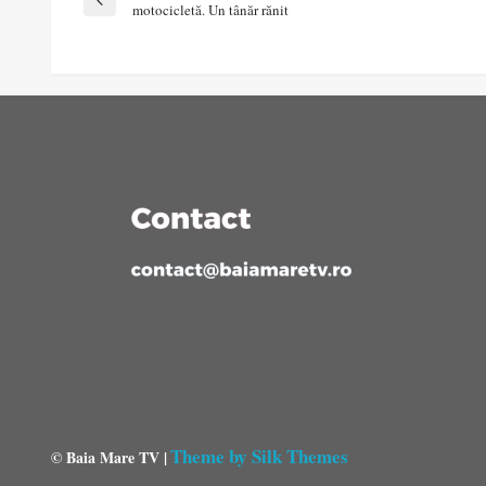
Navigare
Previous
motocicletă. Un tânăr rănit
Post
în
articole
Theme by Silk Themes
© Baia Mare TV |