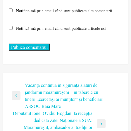
Notifică-mă prin email când sunt publicate alte comentarii.
Notifică-mă prin email când sunt publicate articole noi.
Navigare
Vacanța continuă în siguranță alături de
jandarmii maramureșeni – în taberele cu
în
Previous
tinerii ,,cercetași ai munților” și beneficiarii
articole
Post
ASSOC Baia Mare
Deputatul Ionel Ovidiu Bogdan, la recepția
dedicată Zilei Naționale a SUA:
Next
Maramureșul, ambasador al tradițiilor