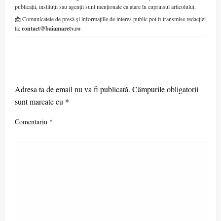
publicații, instituții sau agenții sunt menționate ca atare în cuprinsul articolului.
📩 Comunicatele de presă și informațiile de interes public pot fi transmise redacției
la:
contact@baiamaretv.ro
LEAVE A RESPONSE
Adresa ta de email nu va fi publicată.
Câmpurile obligatorii
sunt marcate cu
*
Comentariu
*