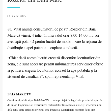
Posted
4 iulie 2025
on
SC Vital anunţă consumatorii de pe str. Rozelor din Baia
Mare că vineri, 4 iulie, în intervalul orar 8.00-14.00, nu vor
avea apă potabilă pentru lucrări de modernizare la rețeaua de
distribuție a apei potabile – cuplare conductă.
“Chiar dacă aceste lucrări creează disconfort locuitorilor din
zonă, ele sunt necesare pentru îmbunătățirea serviciilor oferite
și pentru a asigura locuitorilor accesul la apă potabilă și la
sistemul de canalizare”, spun reprezentanţii Vital.
BAIA MARE TV
Conținutul publicat pe BaiaMareTV.ro este protejat de legislația privind drepturile
de autor. Copierea sau distribuirea materialelor fără citarea sursei și inserarea unui
link activ către articolul original este interzisă. Materialele preluate de la alte