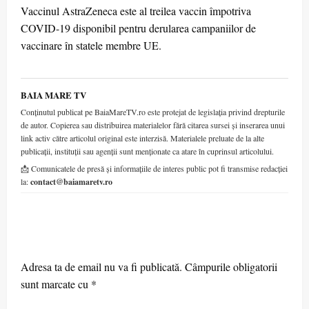
Vaccinul AstraZeneca este al treilea vaccin împotriva
COVID-19 disponibil pentru derularea campaniilor de
vaccinare în statele membre UE.
BAIA MARE TV
Conținutul publicat pe BaiaMareTV.ro este protejat de legislația privind drepturile
de autor. Copierea sau distribuirea materialelor fără citarea sursei și inserarea unui
link activ către articolul original este interzisă. Materialele preluate de la alte
publicații, instituții sau agenții sunt menționate ca atare în cuprinsul articolului.
📩 Comunicatele de presă și informațiile de interes public pot fi transmise redacției
la:
contact@baiamaretv.ro
LEAVE A RESPONSE
Adresa ta de email nu va fi publicată.
Câmpurile obligatorii
sunt marcate cu
*