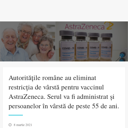
Autoritățile române au eliminat
restricția de vârstă pentru vaccinul
AstraZeneca. Serul va fi administrat și
persoanelor în vârstă de peste 55 de ani.
Posted
8 martie 2021