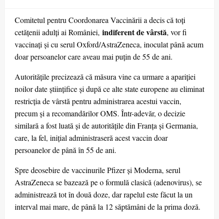
on
Comitetul pentru Coordonarea Vaccinării a decis că toți
indiferent de vârstă
cetățenii adulți ai României,
, vor fi
vaccinați și cu serul Oxford/AstraZeneca, inoculat până acum
doar persoanelor care aveau mai puțin de 55 de ani.
Autoritățile precizează că măsura vine ca urmare a apariției
noilor date științifice și după ce alte state europene au eliminat
restricția de vârstă pentru administrarea acestui vaccin,
precum și a recomandărilor OMS. Într-adevăr, o decizie
similară a fost luată și de autoritățile din Franța și Germania,
care, la fel, inițial administraseră acest vaccin doar
persoanelor de până în 55 de ani.
Spre deosebire de vaccinurile Pfizer și Moderna, serul
AstraZeneca se bazează pe o formulă clasică (adenovirus), se
administrează tot în două doze, dar rapelul este făcut la un
interval mai mare, de până la 12 săptămâni de la prima doză.