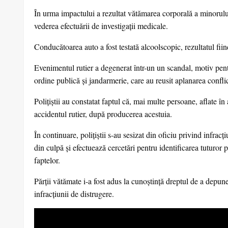
În urma impactului a rezultat vătămarea corporală a minorului
vederea efectuării de investigații medicale.
Conducătoarea auto a fost testată alcoolscopic, rezultatul fiin
Evenimentul rutier a degenerat într-un un scandal, motiv pent
ordine publică și jandarmerie, care au reusit aplanarea conflic
Polițiștii au constatat faptul că, mai multe persoane, aflate î
accidentul rutier, după producerea acestuia.
În continuare, polițiștii s-au sesizat din oficiu privind infracț
din culpă și efectuează cercetări pentru identificarea tuturor 
faptelor.
Părții vătămate i-a fost adus la cunoștință dreptul de a depune
infracțiunii de distrugere.