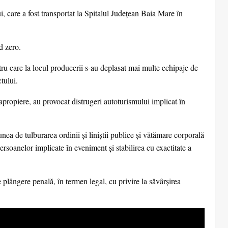
, care a fost transportat la Spitalul Județean Baia Mare în
d zero.
ru care la locul producerii s-au deplasat mai multe echipaje de
tului.
n apropiere, au provocat distrugeri autoturismului implicat în
iunea de tulburarea ordinii și liniștii publice și vătămare corporală
persoanelor implicate în eveniment și stabilirea cu exactitate a
 plângere penală, în termen legal, cu privire la săvârșirea