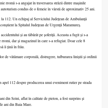
ie rromă s-a angajat în traversarea străzii dintre mașinile
un autoturism condus de o femeie în vârstă de aproximativ 25 ani.
nat la 112. Un echipaj al Serviciului Județean de Ambulanță
tat conștient la Spitalul Județean de Urgență Maramureș.
ccidentului și au tăbărât pe șoferiță. Aceasta a fugit și s-a
e rromi, dar și magazinul în care s-a refugiat. Doar cele 8
ă îi țină în frâu.
or de vătămare corporală, distrugere, tulburarea liniștii și ordinii
 prin apel 112 despre producerea unui eveniment rutier pe strada
ni din Seini, aflat în calitate de pieton, a fost surprins și
de ani din Baia Mare.