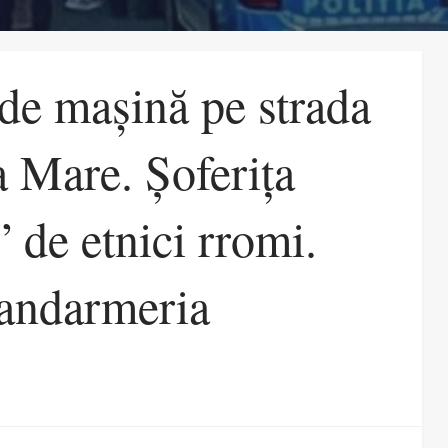
 de mașină pe strada
a Mare. Șoferița
 de etnici rromi.
 jandarmeria