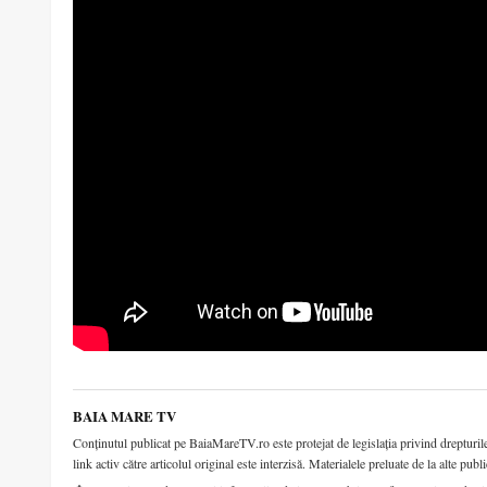
BAIA MARE TV
Conținutul publicat pe BaiaMareTV.ro este protejat de legislația privind drepturile 
link activ către articolul original este interzisă. Materialele preluate de la alte publi