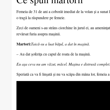
Femeia de 31 de ani a coborât imediat de la volan şi a sunat l
o tragă la răspundere pe femeie.
Zeci de oameni s-au strâns ciorchine în jurul ei, au ameninţat-o,
revărsat furia asupra maşinii.
Martori:
Taică-su a luat băţul, a dat în maşină.
– Au dat şoferiţa cu capul de roata de la maşină.
Eu aşa ceva nu am văzut, măcel. Maşina e distrusă complet. P
Speriată ca va fi linşată şi nu va scăpa din mâna lor, femeia 