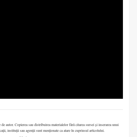
de autor. Copierea sau distribuirea materialelor fără citarea sursei și inserarea unui
cații, instituții sau agenții sunt menționate ca atare în cuprinsul articolului.