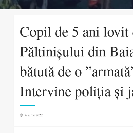
Copil de 5 ani lovit
Păltinișului din Bai
bătută de o ”armată”
Intervine poliția și
Posted
6 iunie 2022
on