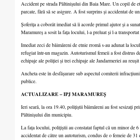
Accident pe strada Păltinișului din Baia Mare. Un copil de etn
parcate, fără să se asigure. A fost surprins și accidentat de 
Șoferița a coborât imediat să îi acorde primul ajutor și a su
Maramureș a sosit la fața locului, l-a preluat și l-a transpor
Imediat zeci de băimăreni de etnie rromă s-au adunat la locul a
refugiat într-un magazin. Autoturismul femeii a fost distrus d
echipaje ale poliției și trei echipaje ale Jandarmeriei au reușit s
Ancheta este în desfășurare sub aspectul comiterii infracțiunil
publice.
ACTUALIZARE – IPJ MARAMUREŞ
Ieri seară, la ora 19.40, polițiștii băimăreni au fost sesizați
Păltinișului din municipiu.
La fața locului, polițiștii au constatat faptul că un minor de 6 a
accidentat de către un autoturism, condus de o femeie de 31 