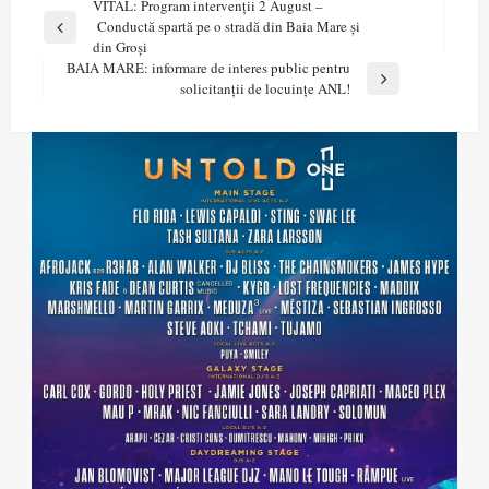
Navigare
VITAL: Program intervenții 2 August –
Conductă spartă pe o stradă din Baia Mare şi
în
Previous
din Groşi
Post
articole
BAIA MARE: informare de interes public pentru
Next
solicitanții de locuințe ANL!
Post