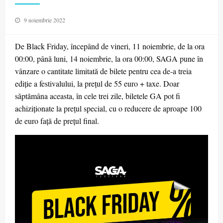
Posted
9 noiembrie 2022
on
De Black Friday, începând de vineri, 11 noiembrie, de la ora
00:00, până luni, 14 noiembrie, la ora 00:00, SAGA pune în
vânzare o cantitate limitată de bilete pentru cea de-a treia
ediție a festivalului, la prețul de 55 euro + taxe. Doar
săptămâna aceasta, în cele trei zile, biletele GA pot fi
achiziționate la prețul special, cu o reducere de aproape 100
de euro față de prețul final.