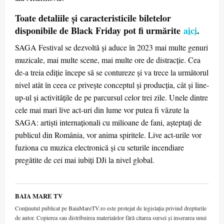
Toate detaliile și caracteristicile biletelor
disponibile de Black Friday pot fi urmărite
aici
.
SAGA Festival se dezvoltă și aduce în 2023 mai multe genuri
muzicale, mai multe scene, mai multe ore de distracție. Cea
de-a treia ediție începe să se contureze și va trece la următorul
nivel atât în ceea ce privește conceptul și producția, cât și line-
up-ul și activitățile de pe parcursul celor trei zile. Unele dintre
cele mai mari live act-uri din lume vor putea fi văzute la
SAGA: artiști internaționali cu milioane de fani, așteptați de
publicul din România, vor anima spiritele. Live act-urile vor
fuziona cu muzica electronică și cu seturile incendiare
pregătite de cei mai iubiți DJi la nivel global.
BAIA MARE TV
Conținutul publicat pe BaiaMareTV.ro este protejat de legislația privind drepturile
de autor. Copierea sau distribuirea materialelor fără citarea sursei și inserarea unui