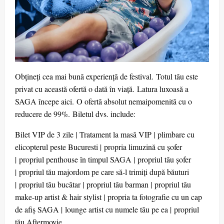
Obțineți cea mai bună experiență de festival. Totul tău este
privat cu această ofertă o dată în viață. Latura luxoasă a
SAGA începe aici. O ofertă absolut nemaipomenită cu o
reducere de 99%. Biletul dvs. include:
Bilet VIP de 3 zile | Tratament la masă VIP | plimbare cu
elicopterul peste Bucuresti | propria limuzină cu șofer
| propriul penthouse în timpul SAGA | propriul tău șofer
| propriul tău majordom pe care să-l trimiți după băuturi
| propriul tău bucătar | propriul tău barman | propriul tău
make-up artist & hair stylist | propria ta fotografie cu un cap
de afiș SAGA | lounge artist cu numele tău pe ea | propriul
tău Aftermovie.