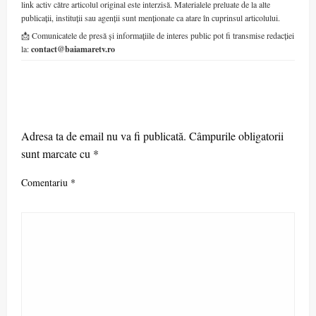
link activ către articolul original este interzisă. Materialele preluate de la alte
publicații, instituții sau agenții sunt menționate ca atare în cuprinsul articolului.
📩 Comunicatele de presă și informațiile de interes public pot fi transmise redacției
la:
contact@baiamaretv.ro
LEAVE A RESPONSE
Adresa ta de email nu va fi publicată.
Câmpurile obligatorii
sunt marcate cu
*
Comentariu
*