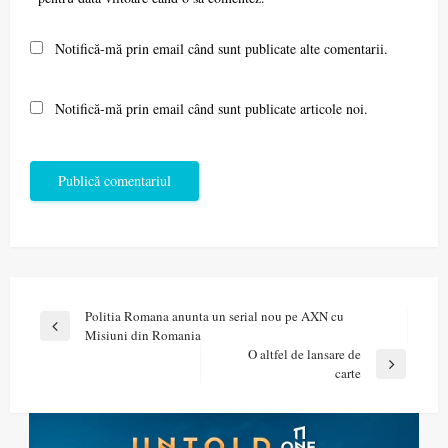
Notifică-mă prin email când sunt publicate alte comentarii.
Notifică-mă prin email când sunt publicate articole noi.
Navigare
Politia Romana anunta un serial nou pe AXN cu
Previous
Misiuni din Romania
în
Post
O altfel de lansare de
articole
Next
carte
Post